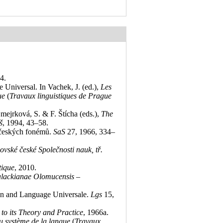
04
.
 Universal. In Vachek, J. (ed.),
Les
ue
(
Travaux linguistiques de Prague
mejrková, S. & F. Štícha (eds.),
The
š
, 1994, 43–58
.
y českých fonémů.
SaS
27, 1966, 334–
ovské české Společnosti nauk, tř.
tique
, 2010
.
Palackianae Olomucensis –
ion and Language Universale.
Lgs
15,
 to its Theory and Practice
, 1966a
.
du système de la langue
(
Travaux