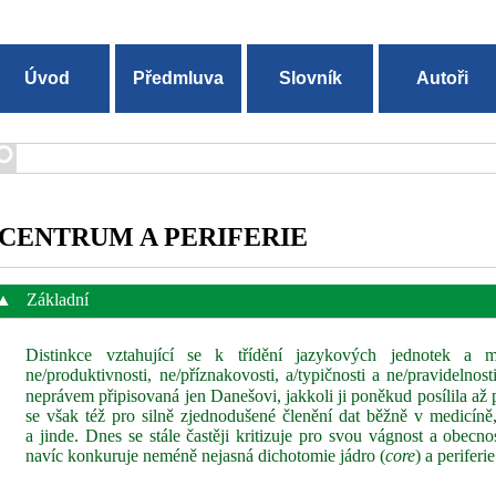
Úvod
Předmluva
Slovník
Autoři
CENTRUM A PERIFERIE
▲
Základní
Distinkce vztahující se k třídění jazykových jednotek a m
ne/produktivnosti, ne/příznakovosti, a/typičnosti a ne/pravidelnos
neprávem připisovaná jen Danešovi, jakkoli ji poněkud posílila až
se však též pro silně zjednodušené členění dat běžně v medicíně, s
a jinde. Dnes se stále častěji kritizuje pro svou vágnost a obecnost
navíc konkuruje neméně nejasná dichotomie jádro (
core
) a periferie