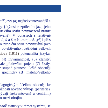
ří jevy (a) nejfrekventovanější a
tedy jakýmsi rozpůlením
jaz.
, jeho
ředevším kvůli nevymezení hranic
ované). V oblastech s relativně
é
ó
,
ü
a
f
,
q
či
‑oun
,
‑ež
,
‑ýř
) i přes
nto problém tolik nevyvstává jako
objektivního roztřídění velkých
ova (1911)
potencialita jazyka,
(4) in/variantnost, (5) členství
 ale především pojem (7) škály,
 stupně platnosti. Ještě obecněji
, specificky (B) malého/velkého
pedagogickým účelům, obecněji ke
žnosti nového vývoje (periferie).
ývají frekventované a centrální)
mo mezi obojím.
ásadě staticky v rámci systému, se