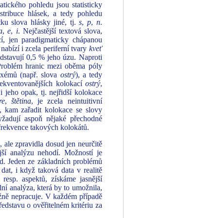
atického pohledu jsou statisticky
istribuce hlásek, a tedy pohledu
ku slova hlásky jiné, tj.
s
,
p
,
n
.
a
,
e
,
i
. Nejčastější textová slova,
ící, jen paradigmaticky chápanou
bízí i zcela periferní tvary
kveť
dstavují 0,5 % jeho úzu. Naproti
Problém hranic mezi oběma póly
lexémů (např. slova
ostrý
), a tedy
frekventovanějších kolokací
ostrý
,
i jeho opak, tj. nejřidší kolokace
re
,
štětina
, je zcela neintuitivní
t, kam zařadit kolokace se slovy
yžadují aspoň nějaké přechodné
frekvence takových kolokátů.
, ale zpravidla dosud jen neurčitě
jší analýzu nehodí. Možností je
tod. Jeden ze základních problémů
dat, i když taková data v realitě
 resp. aspektů, získáme jasnější
ální analýza, která by to umožnila,
běžně nepracuje. V každém případě
edstavu o ověřitelném kritériu za