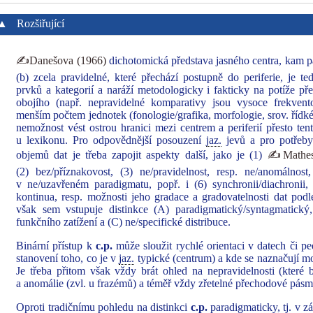
▲
Rozšiřující
✍Danešova (1966)
dichotomická představa jasného centra, kam pat
(b) zcela pravidelné, které přechází postupně do periferie, je 
prvků a kategorií a naráží metodologicky i fakticky na potíže p
obojího (např. nepravidelné komparativy jsou vysoce frekvent
menším počtem jednotek (fonologie/grafika, morfologie, srov. řídk
nemožnost vést ostrou hranici mezi centrem a periferií přesto te
u lexikonu. Pro odpovědnější posouzení
jaz.
jevů a pro potřeby 
objemů dat je třeba zapojit aspekty další, jako je (1)
✍Mathesi
(2) bez/příznakovost, (3) ne/pravidelnost, resp. ne/anomálnost, 
v ne/uzavřeném paradigmatu, popř. i (6) synchronii/diachronii,
kontinua, resp. možnosti jeho gradace a gradovatelnosti dat podle
však sem vstupuje distinkce (A) paradigmatický/syntagmatický
funkčního zatížení a (C) ne/specifické distribuce.
Binární přístup k
c.p.
může sloužit rychlé orientaci v datech či 
stanovení toho, co je v
jaz.
typické (centrum) a kde se naznačují mo
Je třeba přitom však vždy brát ohled na nepravidelnosti (které b
a anomálie (zvl. u frazémů) a téměř vždy zřetelné přechodové pás
Oproti tradičnímu pohledu na distinkci
c.p.
paradigmaticky, tj. v z