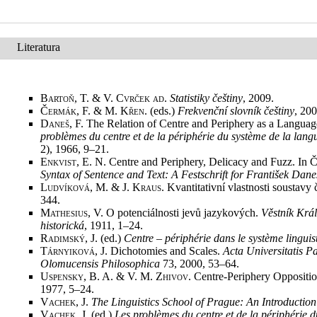
Literatura
Bartoň, T. & V. Cvrček ad
.
Statistiky češtiny
, 2009
.
Čermák, F. & M. Křen
. (eds.)
Frekvenční slovník češtiny
, 20
Daneš, F.
The Relation of Centre and Periphery as a Language
problèmes du centre et de la périphérie du système de la lang
2), 1966, 9–21
.
Enkvist, E.
N. Centre and Periphery, Delicacy and Fuzz. In Č
Syntax of Sentence and Text: A Festschrift for František Dane
Ludvíková, M. & J. Kraus
. Kvantitativní vlastnosti soustav
344
.
Mathesius, V.
O potenciálnosti jevů jazykových.
Věstník Král
historická
, 1911, 1–24
.
Radimský, J.
(ed.)
Centre – périphérie dans le système linguis
Tárnyiková, J.
Dichotomies and Scales.
Acta Universitatis 
Olomucensis Philosophica
73, 2000, 53–64
.
Uspensky, B. A. & V. M. Zhivov
. Centre-Periphery Opposit
1977, 5–24
.
Vachek, J.
The Linguistics School of Prague: An Introduction
Vachek, J.
(ed.)
Les problèmes du centre et de la périphérie 