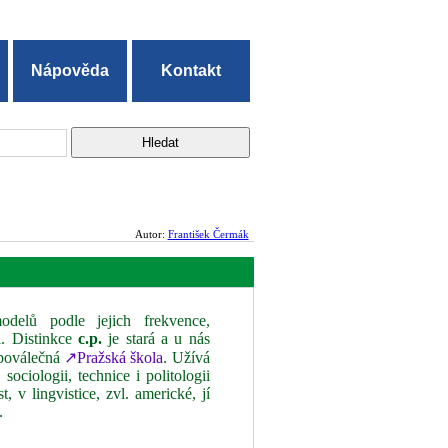
Nápověda
Kontakt
Autor:
František Čermák
odelů podle jejich frekvence,
ti. Distinkce
c.p.
je stará a u nás
 poválečná
↗Pražská škola
. Užívá
ociologii, technice i politologii
, v lingvistice, zvl. americké, jí
.