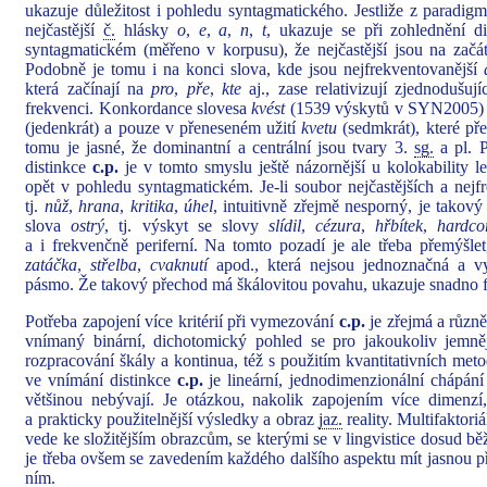
ukazuje důležitost i pohledu syntagmatického. Jestliže z paradigm
nejčastější
č.
hlásky
o
,
e
,
a
,
n
,
t
, ukazuje se při zohlednění d
syntagmatickém (měřeno v korpusu), že nejčastější jsou na začát
Podobně je tomu i na konci slova, kde jsou nejfrekventovanější
která začínají na
pro
,
pře
,
kte
aj., zase relativizují zjednodušuj
frekvenci. Konkordance slovesa
kvést
(1539 výskytů v SYN2005) na
(jedenkrát) a pouze v přeneseném užití
kvetu
(sedmkrát), které pře
tomu je jasné, že dominantní a centrální jsou tvary 3.
sg.
a pl. 
distinkce
c.p.
je v tomto smyslu ještě názornější u kolokability 
opět v pohledu syntagmatickém. Je‑li soubor nejčastějších a nej
tj.
nůž
,
hrana
,
kritika
,
úhel
, intuitivně zřejmě nesporný, je takový 
slova
ostrý
, tj. výskyt se slovy
slídil
,
cézura
,
hřbítek
,
hardco
a i frekvenčně periferní. Na tomto pozadí je ale třeba přemýšle
zatáčka
,
střelba
,
cvaknutí
apod., která nejsou jednoznačná a v
pásmo. Že takový přechod má škálovitou povahu, ukazuje snadno 
Potřeba zapojení více kritérií při vymezování
c.p.
je zřejmá a různě
vnímaný binární, dichotomický pohled se pro jakoukoliv jemně
rozpracování škály a kontinua, též s použitím kvantitativních me
ve vnímání distinkce
c.p.
je lineární, jednodimenzionální chápání 
většinou nebývají. Je otázkou, nakolik zapojením více dimenzí,
a prakticky použitelnější výsledky a obraz
jaz.
reality. Multifaktori
vede ke složitějším obrazcům, se kterými se v lingvistice dosud 
je třeba ovšem se zavedením každého dalšího aspektu mít jasnou př
ním.